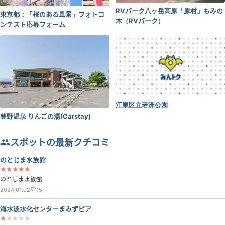
RVパーク八ヶ岳高原「原村」もみの
東京都：「桜のある風景」フォトコ
木（RVパーク）
ンテスト応募フォーム
江東区立若洲公園
豊野温泉 りんごの湯(Carstay)
スポットの最新クチコミ
のとじま水族館
のとじま水族館
2024.01.02
15
海水淡水化センターまみずピア