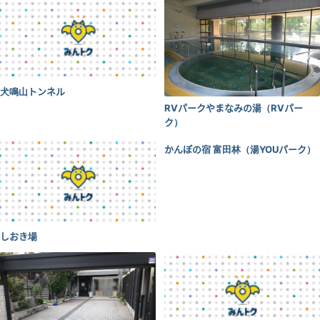
犬鳴山トンネル
RVパークやまなみの湯（RVパー
ク）
かんぽの宿 富田林（湯YOUパーク）
しおき場