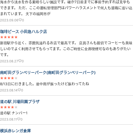
海水から淡水を作る素晴らしい施設です。確か7日前までに事前予約すれば見学も
できます。 ただ、ここの運転管理部門はパワーハラスメントで何人も退職に追い込
まれています。 天下の福岡市が
2023.09.06
0
珈琲ピース 小田急ハルク店
新宿駅から近く、雰囲気溢れるお店で最高です。 店員さんも親切でコーヒーも美味
しいのでよく利用させてもらってます。このご時世に全席喫煙可なのもありがたい
です。
2023.08.27
0
南町田グランベリーパーク(南町田グランベリーパーク)
8/13日に行きました。途中雨が振ったけど賑わってたね
2023.08.14
0
道の駅 川場田園プラザ
道の駅 ナンバー1
2023.08.11
0
横浜赤レンガ倉庫