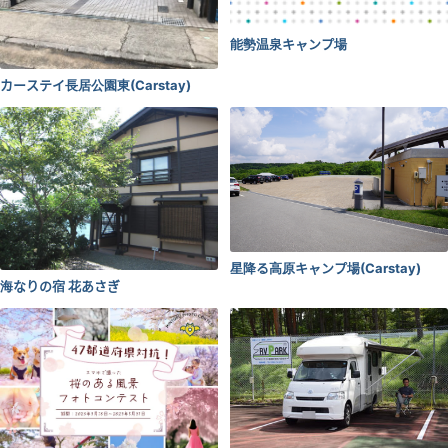
能勢温泉キャンプ場
カーステイ長居公園東(Carstay)
星降る高原キャンプ場(Carstay)
海なりの宿 花あさぎ