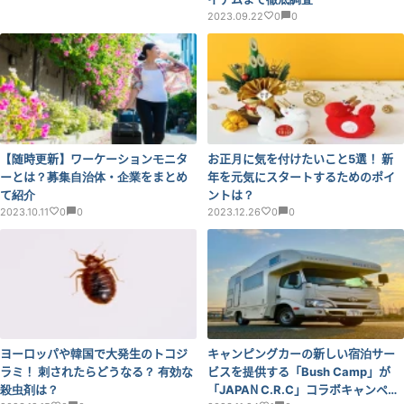
2023.09.22
0
0
【随時更新】ワーケーションモニタ
お正月に気を付けたいこと5選！ 新
ーとは？募集自治体・企業をまとめ
年を元気にスタートするためのポイ
て紹介
ントは？
2023.10.11
0
0
2023.12.26
0
0
ヨーロッパや韓国で大発生のトコジ
キャンピングカーの新しい宿泊サー
ラミ！ 刺されたらどうなる？ 有効な
ビスを提供する「Bush Camp」が
殺虫剤は？
「JAPAN C.R.C」コラボキャンペー