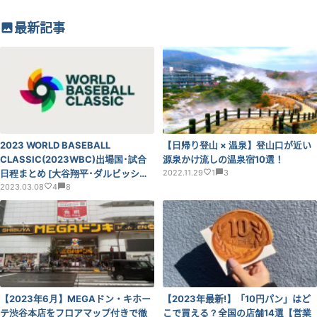
最新記事
2023 WORLD BASEBALL
【日帰り登山 × 温泉】登山口が近い
CLASSIC(2023WBC)出場国･試合
源泉かけ流しの温泉宿10選！
日程まとめ [大谷翔平･ダルビッシュ
2022.11.29
1
3
有･ヌートバーに注目!]
2023.03.08
4
8
【2023年6月】MEGAドン・キホー
【2023年最新!】「10円パン」はど
テ渋谷本店をフロアマップ付きで徹
こで買える？全国の店舗14選【営業