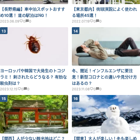
【長野県編】車中泊スポットおすす
【東京都内】街頭演説によく使われ
め10選！ 道の駅泊はNG！
る場所45選！
2023.06.09
0
0
2022.07.19
0
0
13
14
ヨーロッパや韓国で大発生のトコジ
冬、間近！インフルエンザに要注
ラミ！ 刺されたらどうなる？ 有効な
意！新型コロナとの違いや見分け方
殺虫剤は？
はあるの？
2023.12.15
0
0
2023.11.08
0
0
15
16
【関西】人が少ない観光地はどこ？
【関東】大人が楽しい！冬も楽しめ