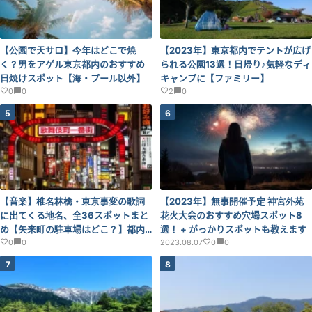
【公園で天サロ】今年はどこで焼
【2023年】東京都内でテントが広げ
く？男をアゲル東京都内のおすすめ
られる公園13選！日帰り♪気軽なディ
日焼けスポット【海・プール以外】
キャンプに【ファミリー】
0
0
2
0
5
6
【音楽】椎名林檎・東京事変の歌詞
【2023年】無事開催予定 神宮外苑
に出てくる地名、全36スポットまと
花火大会のおすすめ穴場スポット8
め【矢来町の駐車場はどこ？】都内
選！ + がっかりスポットも教えます
～福岡まで
0
0
2023.08.07
0
0
7
8