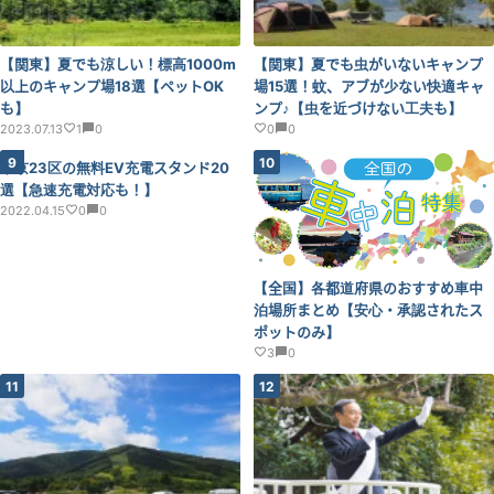
【関東】夏でも涼しい！標高1000m
【関東】夏でも虫がいないキャンプ
以上のキャンプ場18選【ペットOK
場15選！蚊、アブが少ない快適キャ
も】
ンプ♪【虫を近づけない工夫も】
2023.07.13
1
0
0
0
9
10
東京23区の無料EV充電スタンド20
選【急速充電対応も！】
2022.04.15
0
0
【全国】各都道府県のおすすめ車中
泊場所まとめ【安心・承認されたス
ポットのみ】
3
0
11
12