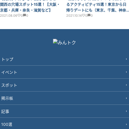
関西の穴場スポット15選！【大阪・
るアクティビティ15選！東京から日
京都・兵庫・奈良・滋賀など】
帰りデートにも（東京、千葉、神奈
2021.08.06
0
0
川、埼玉ほか）
2021.10.14
0
0
トップ
イベント
スポット
掲示板
記事
100選