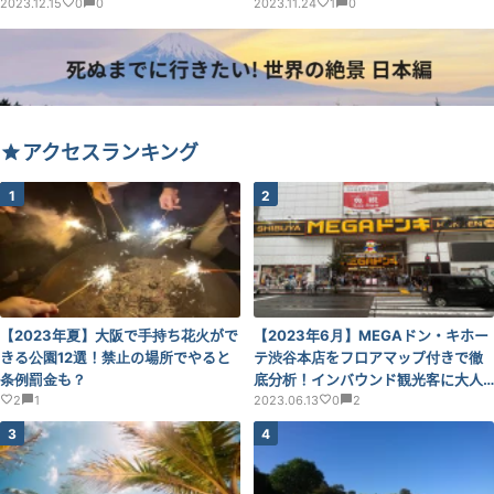
2023.12.15
0
0
ン実施中！
2023.11.24
1
0
アクセスランキング
1
2
【2023年夏】大阪で手持ち花火がで
【2023年6月】MEGAドン・キホー
きる公園12選！禁止の場所でやると
テ渋谷本店をフロアマップ付きで徹
条例罰金も？
底分析！インバウンド観光客に大人
2
1
気のお土産とは？
2023.06.13
0
2
3
4