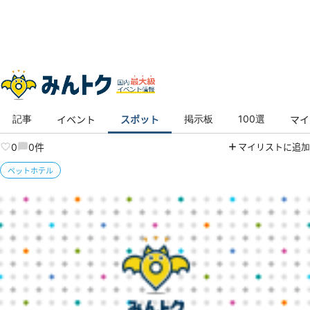
トップ
スポット
ペットランドミクニ 橿原店
施設トップ
写真
クチコミ
地図
記事
掲示板
100選
イベント
スポット
マイ
ペットランドミクニ 橿原店
0
0件
マイリストに追加
ペットホテル